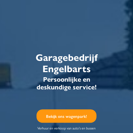
Garagebedrijf
Engelbarts
Persoonlijke en
deskundige service!
Bekijk ons wagenpark!
Verhuur en verkoop van auto's en bussen