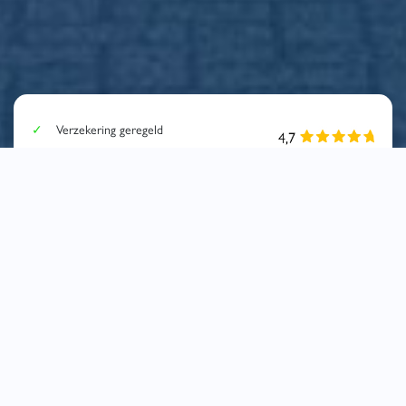
Verzekering geregeld
500 kilometer vrij
Augustus actie !
10 % korting op koelvloeistof
Engelbarts